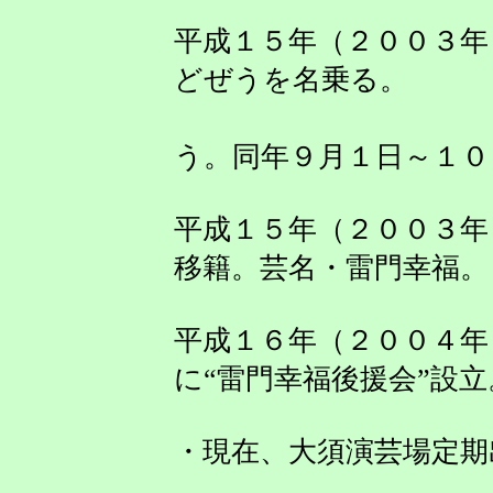
平成１５年（２００３年
どぜうを名乗る。
（芸名
う。同年９月１日～１０
平成１５年（２００３年
移籍。芸名・雷門幸福。
平成１６年（２００４年
に“雷門幸福後援会”設立
・現在、大須演芸場定期