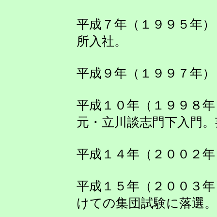
平成７年（１９９５年
所入社。
平成９年（１９９７年
平成１０年（１９９８年
元・立川談志門下入門。
平成１４年（２００２年
平成１５年（２００３年
けての集団試験に落選。